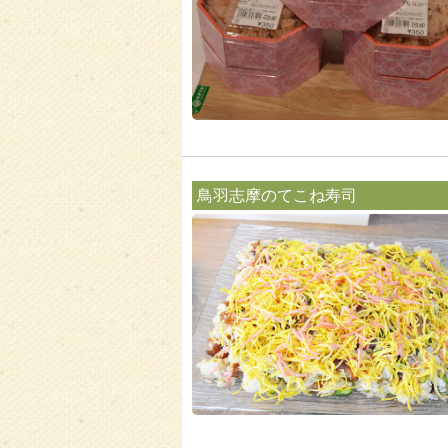
鳥羽志摩のてこね寿司