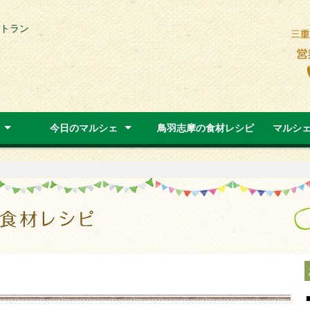
トラン
今日のマルシェ
鳥羽志摩の食材レシピ
マルシ
ラン
今日のマルシェ
お知らせ
最新イベント情報
鳥羽めしレストランメニュー