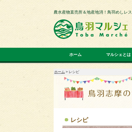
農水産物直売所＆地産地消！鳥羽めしレス
ホーム
マルシェとは
マルシェとは
フロアマップ
鳥羽めしレスト
とる人・作る人
鳥羽の歴史
ホーム
> レシピ
レシピ