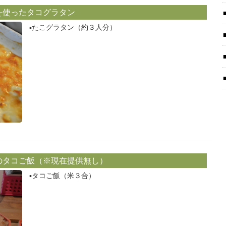
を使ったタコグラタン
▪️たこグラタン（約３人分）
のタコご飯（※現在提供無し）
▪️タコご飯（米３合）